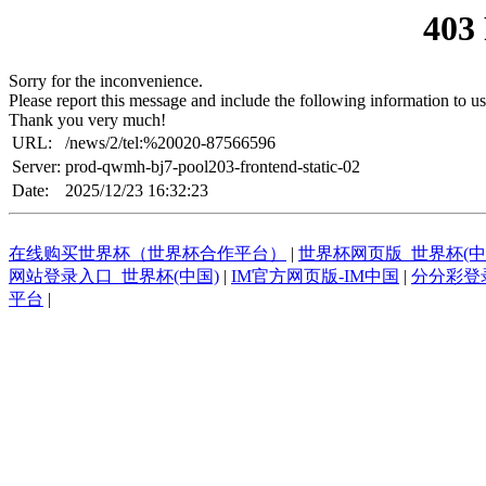
403
Sorry for the inconvenience.
Please report this message and include the following information to us
Thank you very much!
URL:
/news/2/tel:%20020-87566596
Server:
prod-qwmh-bj7-pool203-frontend-static-02
Date:
2025/12/23 16:32:23
在线购买世界杯（世界杯合作平台）
|
世界杯网页版_世界杯(
网站登录入口_世界杯(中国)
|
IM官方网页版-IM中国
|
分分彩登
平台
|